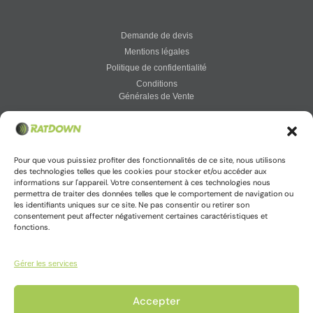
Demande de devis
Mentions légales
Politique de confidentialité
Conditions
Générales de Vente
Vigirat : votre solution connectée
Pour que vous puissiez profiter des fonctionnalités de ce site, nous utilisons
des technologies telles que les cookies pour stocker et/ou accéder aux
informations sur l'appareil. Votre consentement à ces technologies nous
permettra de traiter des données telles que le comportement de navigation ou
Accès à votre espace Vigirat
les identifiants uniques sur ce site. Ne pas consentir ou retirer son
consentement peut affecter négativement certaines caractéristiques et
fonctions.
Gérer les services
© Ratdown2025
Accepter