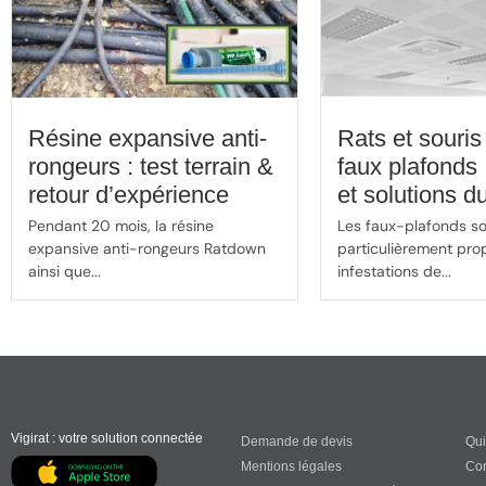
Résine expansive anti-
Rats et souris
rongeurs : test terrain &
faux plafonds 
retour d’expérience
et solutions d
Pendant 20 mois, la résine
Les faux-plafonds s
expansive anti-rongeurs Ratdown
particulièrement pro
ainsi que...
infestations de...
Vigirat : votre solution connectée
Demande de devis
Qu
Mentions légales
Con