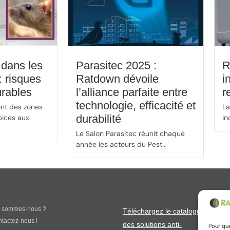
 dans les
Parasitec 2025 :
R
: risques
Ratdown dévoile
i
urables
l’alliance parfaite entre
r
technologie, efficacité et
ont des zones
La
durabilité
pices aux
in
Le Salon Parasitec réunit chaque
année les acteurs du Pest...
Abon
i sommes-nous ?
Téléchargez le catalogue
tactez-nous !
des solutions anti-
Pour que