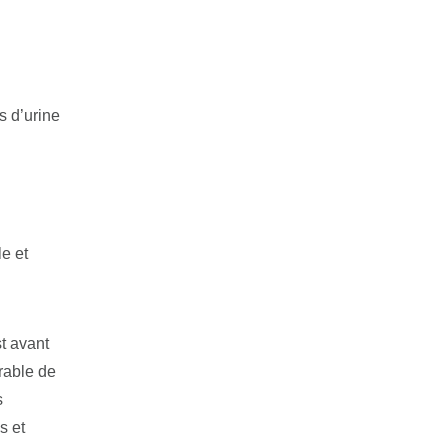
s d’urine
le et
st avant
rable de
s
s et