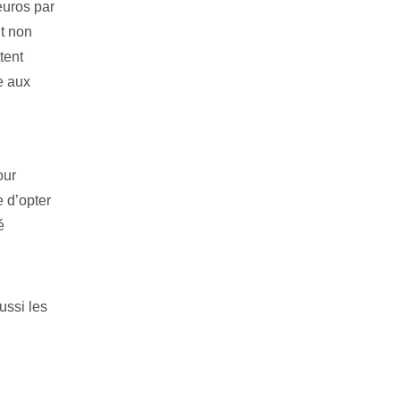
euros par
nt non
tent
e aux
our
e d’opter
é
ussi les