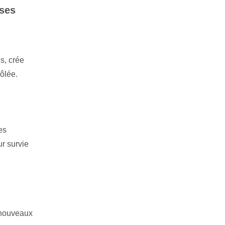
ises
s, crée
rôlée.
es
r survie
e nouveaux