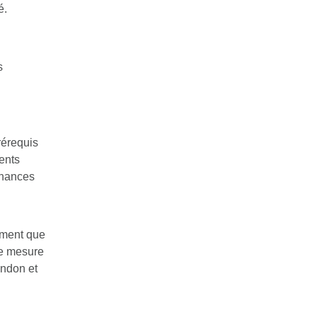
é.
s
rérequis
ments
 chances
ement que
ne mesure
andon et