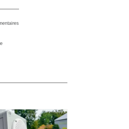
ementaires
te