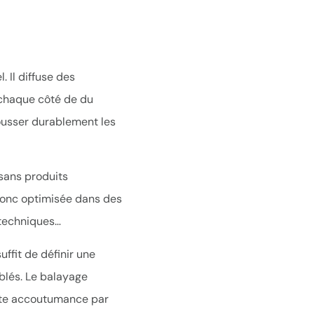
 Il diffuse des
 chaque côté de du
pousser durablement les
 sans produits
t donc optimisée dans des
 techniques…
uffit de définir une
iblés. Le balayage
ute accoutumance par