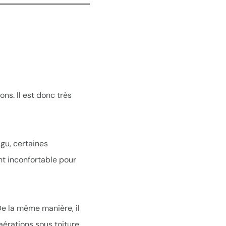
ns. Il est donc très
igu, certaines
nt inconfortable pour
De la même manière, il
érations sous toiture.