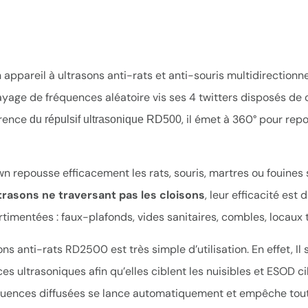
ppareil à ultrasons anti-rats et anti-souris multidirectionnel.
ayage de fréquences aléatoire vis ses 4 twitters disposés de
érence
, il émet à 360° pour re
du
répulsif
ultrasonique RD500
wn repousse efficacement les rats, souris, martres ou fouines
trasons ne traversant pas les cloisons
, leur efficacité es
imentées : faux-plafonds, vides sanitaires, combles, locaux
ns anti-rats RD2500 est très simple d’utilisation. En effet, Il s
es ultrasoniques afin qu’elles ciblent les nuisibles et ESOD c
équences diffusées se lance automatiquement et empêche to