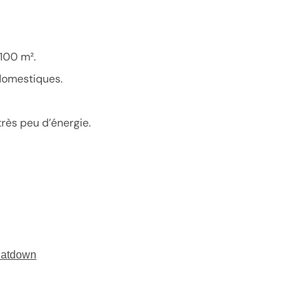
100 m².
domestiques.
très peu d’énergie.
 Ratdown