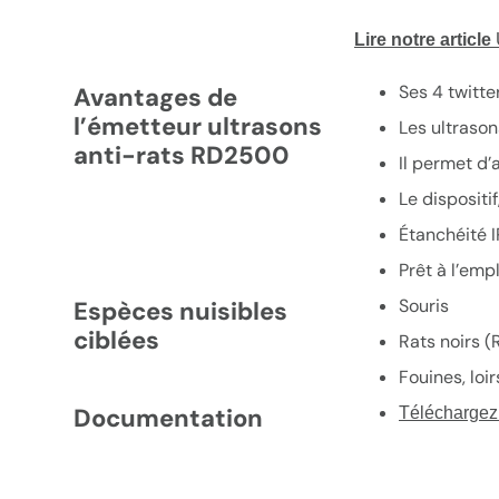
Lire notre article
Ses 4 twitte
Avantages de
l’émetteur ultrasons
Les ultraso
anti-rats RD2500
Il permet d’
Le dispositi
Étanchéité I
Prêt à l’empl
Souris
Espèces nuisibles
ciblées
Rats noirs (
Fouines, loi
Documentation
Téléchargez 