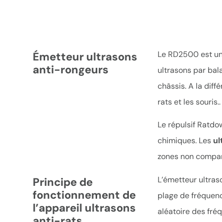
Le RD2500 est un a
Émetteur ultrasons
anti-rongeurs
ultrasons par bal
châssis. A la diff
rats et les souris..
Le répulsif Ratdo
chimiques. Les
ul
zones non compart
L’émetteur ultraso
Principe de
fonctionnement de
plage de fréquenc
l’appareil ultrasons
aléatoire des fr
anti-rats