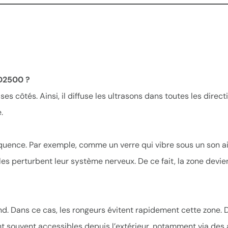
RD2500 ?
ôtés. Ainsi, il diffuse les ultrasons dans toutes les directio
.
réquence. Par exemple, comme un verre qui vibre sous un son a
es perturbent leur système nerveux. De ce fait, la zone devie
nd. Dans ce cas, les rongeurs évitent rapidement cette zone. 
t souvent accessibles depuis l’extérieur, notamment via des a