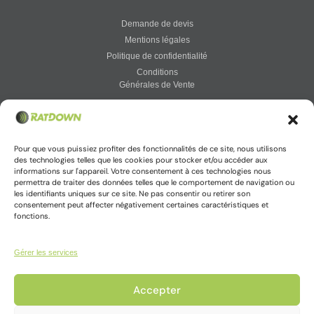
Demande de devis
Mentions légales
Politique de confidentialité
Conditions
Générales de Vente
Vigirat : votre solution connectée
Pour que vous puissiez profiter des fonctionnalités de ce site, nous utilisons
des technologies telles que les cookies pour stocker et/ou accéder aux
informations sur l'appareil. Votre consentement à ces technologies nous
permettra de traiter des données telles que le comportement de navigation ou
Accès à votre espace Vigirat
les identifiants uniques sur ce site. Ne pas consentir ou retirer son
consentement peut affecter négativement certaines caractéristiques et
fonctions.
Gérer les services
© Ratdown2025
Accepter